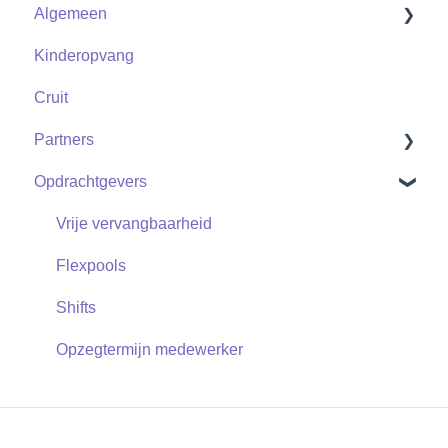
Algemeen
Uitzendkracht
Uitzendkrachten
Kinderopvang
Zzp
Zzp
Contact
Cruit
Partners
Opdrachtgevers
Shifts
Vrije vervangbaarheid
Flexpools
Shifts
Opzegtermijn medewerker