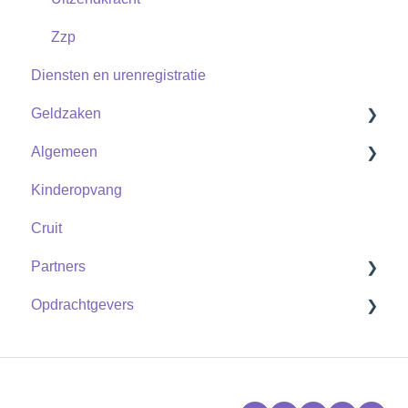
Zzp
Diensten en urenregistratie
Geldzaken
Algemeen
Uitzendkrachten
Kinderopvang
Zzp
Contact
Cruit
Partners
Opdrachtgevers
Shifts
Vrije vervangbaarheid
Flexpools