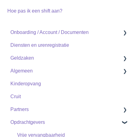
Hoe pas ik een shift aan?
Onboarding / Account / Documenten
Diensten en urenregistratie
Documenten
Geldzaken
Account
Algemeen
Uitzendkracht
Uitzendkrachten
Kinderopvang
Zzp
Zzp
Contact
Cruit
Partners
Opdrachtgevers
Shifts
Vrije vervangbaarheid