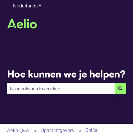
Nederlands
Submenu tonen voor vertalingen
Hoe kunnen we je helpen?
Er zijn geen suggesties want het zoekveld is leeg.
Shifts
Aelio Q&A
Opdrachtgevers