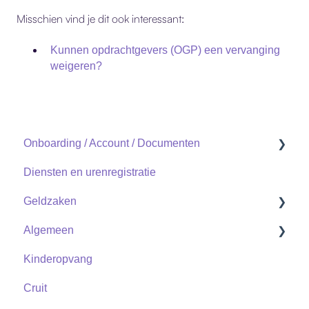
Misschien vind je dit ook interessant:
Kunnen opdrachtgevers (OGP) een vervanging
weigeren?
Onboarding / Account / Documenten
Diensten en urenregistratie
Documenten
Geldzaken
Account
Algemeen
Uitzendkracht
Uitzendkrachten
Kinderopvang
Zzp
Zzp
Contact
Cruit