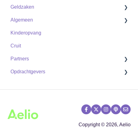
Geldzaken
Algemeen
Uitzendkrachten
Kinderopvang
Zzp
Contact
Cruit
Partners
Opdrachtgevers
Shifts
Vrije vervangbaarheid
Flexpools
Shifts
Opzegtermijn medewerker
Copyright © 2026, Aelio