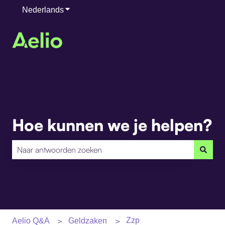
Nederlands
Submenu tonen voor vertalingen
Hoe kunnen we je helpen?
Er zijn geen suggesties want het zoekveld is leeg.
Zzp
Aelio Q&A
Geldzaken