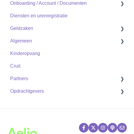
Onboarding / Account / Documenten
Diensten en urenregistratie
Documenten
Geldzaken
Account
Algemeen
Uitzendkracht
Uitzendkrachten
Kinderopvang
Zzp
Zzp
Contact
Cruit
Partners
Opdrachtgevers
Shifts
Vrije vervangbaarheid
Flexpools
Shifts