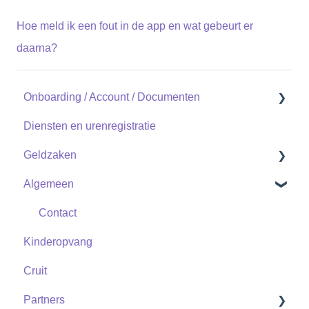
Hoe meld ik een fout in de app en wat gebeurt er
daarna?
Onboarding / Account / Documenten
Diensten en urenregistratie
Documenten
Geldzaken
Account
Algemeen
Uitzendkracht
Uitzendkrachten
Zzp
Zzp
Contact
Kinderopvang
Cruit
Partners